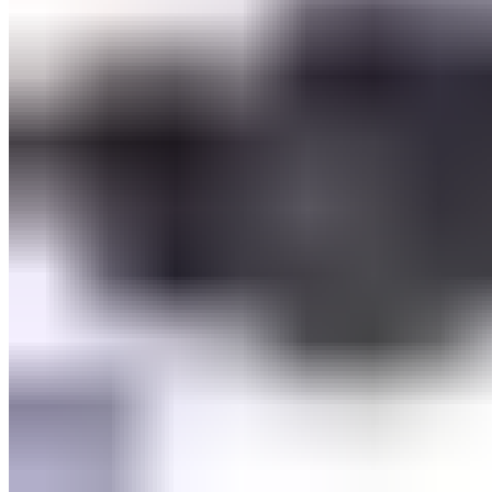
Оборудование для бассейнов
Фильтровальное оборудование
Комплекты фильтровального оборудования
Фильтровальные установки
Станции дозации для бассейнов
Закладные узлы
Закладные узлы из нержавеющей стали
Оборудование для дезинфекции воды
Лампы УФ
Автоматические станции обработки воды
Установки бактерицидные
Насосы перистальтические
Ионизаторы воды для бассейна
Насосы-дозаторы
Насосы для бассейнов
Щитки управления
Осушители воздуха
Пылесосы для бассейнов
Комплектующие для бассейнов
Лестницы для бассейнов
Покрывала
Чашковые пакеты
Аттракционы для бассейнов
Противотоки
Водопады