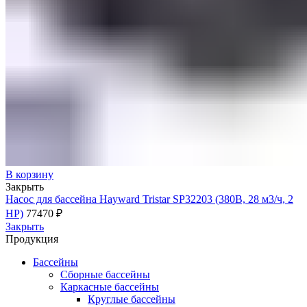
В корзину
Закрыть
Насос для бассейна Hayward Tristar SP32203 (380В, 28 м3/ч, 2
HP)
77470
₽
Закрыть
Продукция
Бассейны
Сборные бассейны
Каркасные бассейны
Круглые бассейны