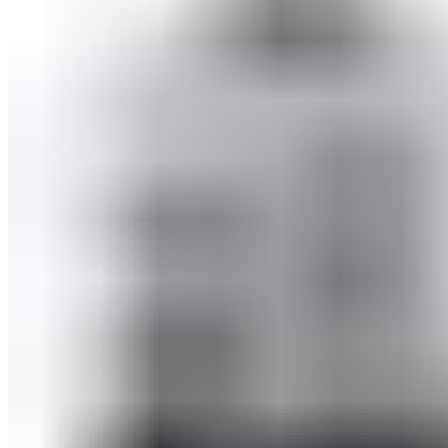
Средства для осветления воды
Средства подготовки воды
Оборудование для бассейнов
Фильтровальное оборудование
Комплекты фильтровального оборудования
Фильтровальные установки
Станции дозации для бассейнов
Закладные узлы
Закладные узлы из нержавеющей стали
Оборудование для дезинфекции воды
Лампы УФ
Автоматические станции обработки воды
Установки бактерицидные
Насосы перистальтические
Ионизаторы воды для бассейна
Насосы-дозаторы
Насосы для бассейнов
Щитки управления
Осушители воздуха
Пылесосы для бассейнов
Комплектующие для бассейнов
Лестницы для бассейнов
Покрывала
Чашковые пакеты
Аттракционы для бассейнов