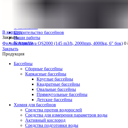
Противотоки
Водопады
Продукция
Доставка
О компании
В корзину
Строительство бассейнов
Закрыть
Наши работы
Контакты
Фильтр AquaViva QS2000 (145 m3/h, 2000mm, 4000kg, 6″ бок)
0
Закрыть
Продукция
Бассейны
Сборные бассейны
Каркасные бассейны
Круглые бассейны
Квадратные бассейны
Овальные бассейны
Прямоугольные бассейны
Детские бассейны
Химия для бассейнов
Средства против водорослей
Средства для измерения параметров воды
Активный кислород
Средства подготовки воды