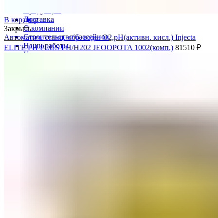
Продукция
Доставка
В корзину
О компании
Закрыть
Строительство бассейнов
Автоматич. станц. обр. воды O2,pH(активн. кисл.) Injecta
Наши работы
ELITE PH PLUS PH/H202 JEOOPOTA 1002(комп.)
81510
₽
Контакты