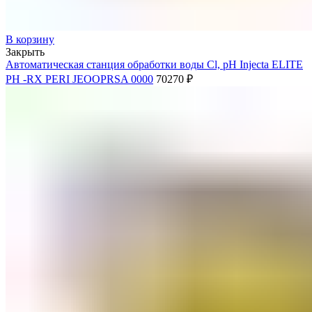
В корзину
Закрыть
Автоматическая станция обработки воды Cl, pH Injecta ELITE
PH -RX PERI JEOOPRSA 0000
70270
₽