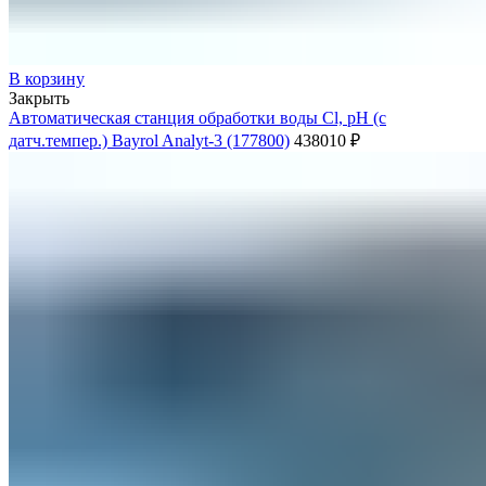
В корзину
Закрыть
Автоматическая станция обработки воды Cl, pH (с
датч.темпер.) Bayrol Analyt-3 (177800)
438010
₽