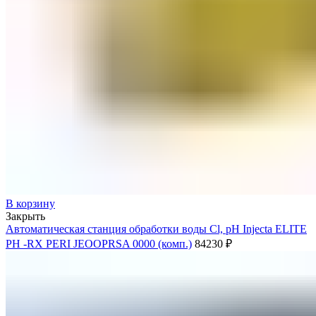
В корзину
Закрыть
Автоматическая станция обработки воды Cl, pH Injecta ELITE
PH -RX PERI JEOOPRSA 0000 (комп.)
84230
₽