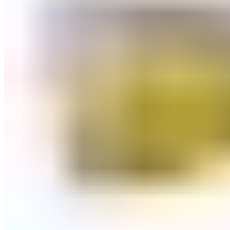
Оборудование для бассейнов
Фильтровальное оборудование
Комплекты фильтровального оборудования
Фильтровальные установки
Станции дозации для бассейнов
Закладные узлы
Закладные узлы из нержавеющей стали
Оборудование для дезинфекции воды
Лампы УФ
Автоматические станции обработки воды
Установки бактерицидные
Насосы перистальтические
Ионизаторы воды для бассейна
Насосы-дозаторы
Насосы для бассейнов
Щитки управления
Осушители воздуха
Пылесосы для бассейнов
Комплектующие для бассейнов
Лестницы для бассейнов
Покрывала
Чашковые пакеты
Аттракционы для бассейнов
Противотоки
Водопады