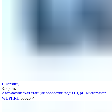
В корзину
Закрыть
Автоматическая станция обработки воды Cl, pH Micromaster
WDPHRH
53520
₽