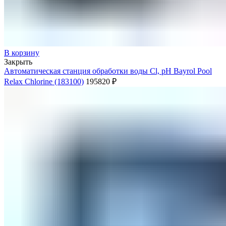
В корзину
Закрыть
Автоматическая станция обработки воды Cl, pH Bayrol Poоl
Relax Chlorine (183100)
195820
₽