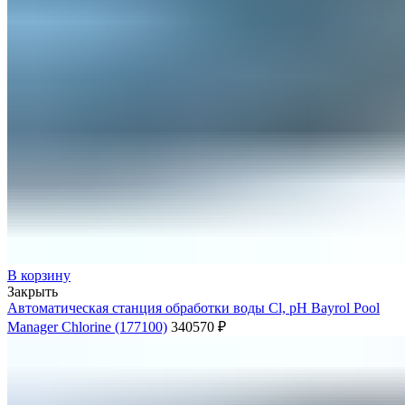
В корзину
Закрыть
Автоматическая станция обработки воды Cl, pH Bayrol Poоl
Manager Chlorine (177100)
340570
₽