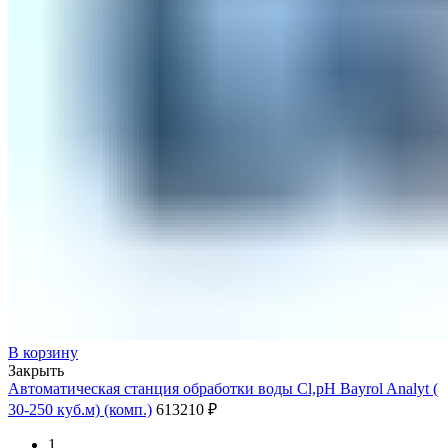
В корзину
Закрыть
Автоматическая станция обработки воды Cl,pH Bayrol Analyt (
30-250 куб.м) (комп.)
613210
₽
1