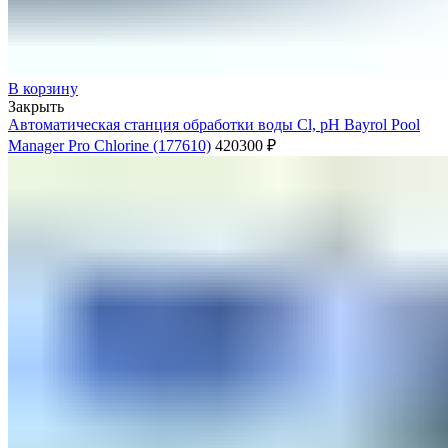
В корзину
Закрыть
Автоматическая станция обработки воды Cl, pH Bayrol Poоl
Manager Pro Chlorine (177610)
420300
₽