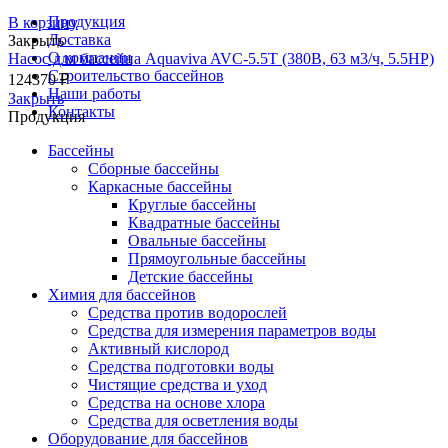
Продукция
В корзину
Доставка
Закрыть
О компании
Насос для бассейна Aquaviva AVC-5.5T (380В, 63 м3/ч, 5.5HP)
Строительство бассейнов
124370
₽
Наши работы
Закрыть
Контакты
Продукция
Бассейны
Сборные бассейны
Каркасные бассейны
Круглые бассейны
Квадратные бассейны
Овальные бассейны
Прямоугольные бассейны
Детские бассейны
Химия для бассейнов
Средства против водорослей
Средства для измерения параметров воды
Активный кислород
Средства подготовки воды
Чистящие средства и уход
Средства на основе хлора
Средства для осветления воды
Оборудование для бассейнов