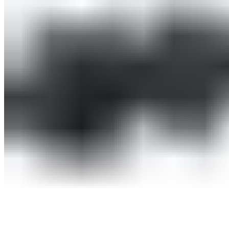
Оборудование для бассейнов
Фильтровальное оборудование
Комплекты фильтровального оборудования
Фильтровальные установки
Станции дозации для бассейнов
Закладные узлы
Закладные узлы из нержавеющей стали
Оборудование для дезинфекции воды
Лампы УФ
Автоматические станции обработки воды
Установки бактерицидные
Насосы перистальтические
Ионизаторы воды для бассейна
Насосы-дозаторы
Насосы для бассейнов
Щитки управления
Осушители воздуха
Пылесосы для бассейнов
Комплектующие для бассейнов
Лестницы для бассейнов
Покрывала
Чашковые пакеты
Аттракционы для бассейнов
Противотоки
Водопады