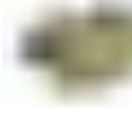
Оборудование для бассейнов
Фильтровальное оборудование
Комплекты фильтровального оборудования
Фильтровальные установки
Станции дозации для бассейнов
Закладные узлы
Закладные узлы из нержавеющей стали
Оборудование для дезинфекции воды
Лампы УФ
Автоматические станции обработки воды
Установки бактерицидные
Насосы перистальтические
Ионизаторы воды для бассейна
Насосы-дозаторы
Насосы для бассейнов
Щитки управления
Осушители воздуха
Пылесосы для бассейнов
Комплектующие для бассейнов
Лестницы для бассейнов
Покрывала
Чашковые пакеты
Аттракционы для бассейнов
Противотоки
Водопады