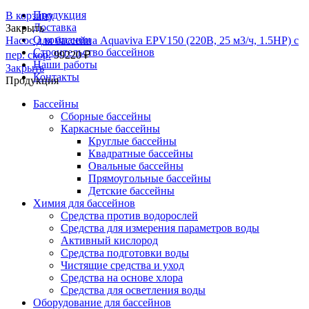
Продукция
В корзину
Доставка
Закрыть
О компании
Насос для бассейна Aquaviva EPV150 (220В, 25 м3/ч, 1.5HP) с
Строительство бассейнов
пер. скор.
99220
₽
Наши работы
Закрыть
Контакты
Продукция
Бассейны
Сборные бассейны
Каркасные бассейны
Круглые бассейны
Квадратные бассейны
Овальные бассейны
Прямоугольные бассейны
Детские бассейны
Химия для бассейнов
Средства против водорослей
Средства для измерения параметров воды
Активный кислород
Средства подготовки воды
Чистящие средства и уход
Средства на основе хлора
Средства для осветления воды
Оборудование для бассейнов