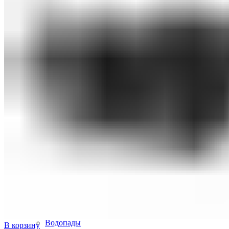
Оборудование для бассейнов
Фильтровальное оборудование
Комплекты фильтровального оборудования
Фильтровальные установки
Станции дозации для бассейнов
Закладные узлы
Закладные узлы из нержавеющей стали
Оборудование для дезинфекции воды
Лампы УФ
Автоматические станции обработки воды
Установки бактерицидные
Насосы перистальтические
Ионизаторы воды для бассейна
Насосы-дозаторы
Насосы для бассейнов
Щитки управления
Осушители воздуха
Пылесосы для бассейнов
Комплектующие для бассейнов
Лестницы для бассейнов
Покрывала
Чашковые пакеты
Аттракционы для бассейнов
Противотоки
Водопады
В корзину