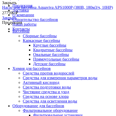
Закрыть
Продукция
Насос для бассейна Aquaviva APS1000P (380В, 180м3/ч, 10HP)
Доставка
277590
₽
О компании
Закрыть
Строительство бассейнов
Продукция
Наши работы
Контакты
Бассейны
Сборные бассейны
Каркасные бассейны
Круглые бассейны
Квадратные бассейны
Овальные бассейны
Прямоугольные бассейны
Детские бассейны
Химия для бассейнов
Средства против водорослей
Средства для измерения параметров воды
Активный кислород
Средства подготовки воды
Чистящие средства и уход
Средства на основе хлора
Средства для осветления воды
Оборудование для бассейнов
Фильтровальное оборудование
Фильтровальные установки