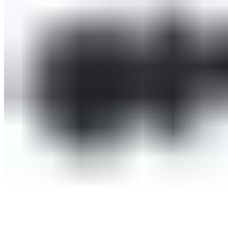
Оборудование для бассейнов
Фильтровальное оборудование
Комплекты фильтровального оборудования
Фильтровальные установки
Станции дозации для бассейнов
Закладные узлы
Закладные узлы из нержавеющей стали
Оборудование для дезинфекции воды
Лампы УФ
Автоматические станции обработки воды
Установки бактерицидные
Насосы перистальтические
Ионизаторы воды для бассейна
Насосы-дозаторы
Насосы для бассейнов
Щитки управления
Осушители воздуха
Пылесосы для бассейнов
Комплектующие для бассейнов
Лестницы для бассейнов
Покрывала
Чашковые пакеты
Аттракционы для бассейнов
Противотоки
Водопады