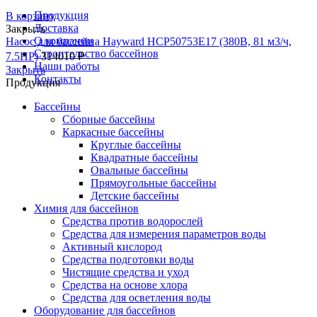
Продукция
В корзину
Доставка
Закрыть
О компании
Насос для бассейна Hayward HCP50753E17 (380В, 81 м3/ч,
Строительство бассейнов
7.5HP)
314010
₽
Наши работы
Закрыть
Контакты
Продукция
Бассейны
Сборные бассейны
Каркасные бассейны
Круглые бассейны
Квадратные бассейны
Овальные бассейны
Прямоугольные бассейны
Детские бассейны
Химия для бассейнов
Средства против водорослей
Средства для измерения параметров воды
Активный кислород
Средства подготовки воды
Чистящие средства и уход
Средства на основе хлора
Средства для осветления воды
Оборудование для бассейнов