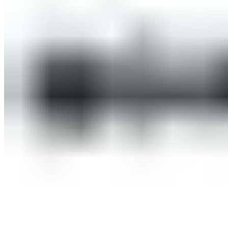
Оборудование для бассейнов
Фильтровальное оборудование
Комплекты фильтровального оборудования
Фильтровальные установки
Станции дозации для бассейнов
Закладные узлы
Закладные узлы из нержавеющей стали
Оборудование для дезинфекции воды
Лампы УФ
Автоматические станции обработки воды
Установки бактерицидные
Насосы перистальтические
Ионизаторы воды для бассейна
Насосы-дозаторы
Насосы для бассейнов
Щитки управления
Осушители воздуха
Пылесосы для бассейнов
Комплектующие для бассейнов
Лестницы для бассейнов
Покрывала
Чашковые пакеты
Аттракционы для бассейнов
Противотоки
Водопады