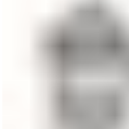
Средства для осветления воды
Средства подготовки воды
Оборудование для бассейнов
Фильтровальное оборудование
Комплекты фильтровального оборудования
Фильтровальные установки
Станции дозации для бассейнов
Закладные узлы
Закладные узлы из нержавеющей стали
Оборудование для дезинфекции воды
Лампы УФ
Автоматические станции обработки воды
Установки бактерицидные
Насосы перистальтические
Ионизаторы воды для бассейна
Насосы-дозаторы
Насосы для бассейнов
Щитки управления
Осушители воздуха
Пылесосы для бассейнов
Комплектующие для бассейнов
Лестницы для бассейнов
Покрывала
Чашковые пакеты
Аттракционы для бассейнов