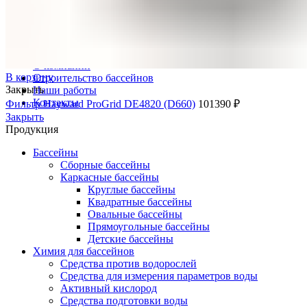
Противотоки
Водопады
Продукция
Доставка
О компании
В корзину
Строительство бассейнов
Закрыть
Наши работы
Контакты
Фильтр Hayward ProGrid DE4820 (D660)
101390
₽
Закрыть
Продукция
Бассейны
Сборные бассейны
Каркасные бассейны
Круглые бассейны
Квадратные бассейны
Овальные бассейны
Прямоугольные бассейны
Детские бассейны
Химия для бассейнов
Средства против водорослей
Средства для измерения параметров воды
Активный кислород
Средства подготовки воды