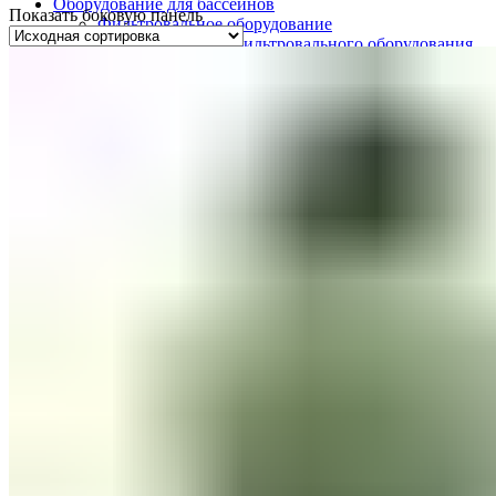
Оборудование для бассейнов
Показать боковую панель
Фильтровальное оборудование
Комплекты фильтровального оборудования
Фильтровальные установки
Станции дозации для бассейнов
Закладные узлы
Закладные узлы из нержавеющей стали
Оборудование для дезинфекции воды
Лампы УФ
Автоматические станции обработки воды
Установки бактерицидные
Насосы перистальтические
Ионизаторы воды для бассейна
Насосы-дозаторы
Насосы для бассейнов
Щитки управления
Осушители воздуха
Пылесосы для бассейнов
Комплектующие для бассейнов
Лестницы для бассейнов
Покрывала
Чашковые пакеты
Аттракционы для бассейнов
Противотоки
Водопады