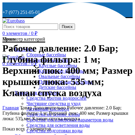
+7 (977) 251-05-01
+7 (929) 615-63-95
Поиск
0
элементов
/
0
₽
МО, г. Дмитров, ул. Веретенникова, д. 9
Меню
Просмотр категорий
Рабочее давление: 2.0 Бap;
Бассейны
Сборные бассейны
ОСТАВИТЬ ЗАЯВКУ
Глубина фильтра: 1 м;
Каркасные бассейны
0
элементов
/
0
₽
Круглые бассейны
Верхний люк: 400 мм; Размер
Квадратные бассейны
+7 (977) 251-05-01
Овальные бассейны
крышки люка: 535 мм;
Прямоугольные бассейны
Детские бассейны
Клапан спуска воздуха
Химия для бассейнов
Средства против водорослей
Чистящие средства и уход
Главная
Товар Дополнительно
Рабочее давление: 2.0 Бap;
Активный кислород
Глубина фильтра: 1 м; Верхний люк: 400 мм; Размер крышки
Средства на основе хлора
люка: 535 мм; Клапан спуска воздуха
Средства для измерения параметров воды
Средства для осветления воды
Показ всех 7 элементов
Средства подготовки воды