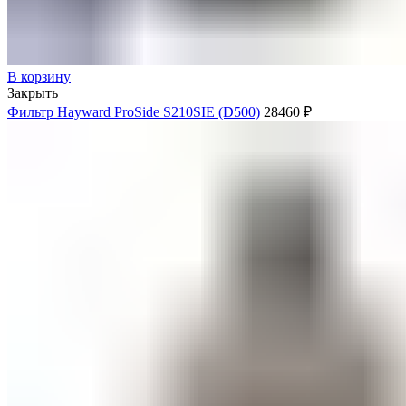
В корзину
Закрыть
Фильтр Hayward ProSide S210SIE (D500)
28460
₽