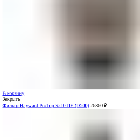
В корзину
Закрыть
Фильтр Hayward ProTop S210TIE (D500)
26860
₽