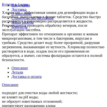
Купить в 1 клик
Продукция
Доставка
Хлориклар – эффективная химия для дезинфекции воды в
О компании
бассейнах, выпускаемая в форме таблеток. Средство быстро
Строительство бассейнов
растворяется и равномерно распределяется в жидкости.
Наши работы
Рекомендуется проводить обработку вечером, после
Контакты
эксплуатации бассейна.
Препарат эффективен по отношению к органике и живым
микроорганизмам, в том числе к бактериям, вирусам и
грибкам. Средство делает воду более прозрачной, разрушая
загрязнения, вызывающие ее мутность. Хлориклар полностью
растворяется в воде, осадок после его применения не
образуется, а значит, системы фильтрации остаются в полной
безопасности.
Описание
Детали
Доставка и оплата
Описание
подходит для очистки воды любой жесткости;
не влияет на рН воды;
не образует известковых отложений;
препятствует разложению хлора;