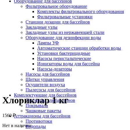
Оборудование для бассейнов
Фильтровальное оборудование
Комплекты фильтровального оборудования
Фильтровальные установки
Станции дозации для бассейнов
Закладные узлы
Закладные узлы из нержавеющей стали
Оборудование для дезинфекции воды
Лампы УФ
Автоматические станции обработки воды
Установки бактерицидные
Насосы перистальтические
Ионизаторы воды для бассейна
Насосы-дозаторы
Насосы для бассейнов
Щитки управления
Осушители воздуха
Пылесосы для бассейнов
Комплектующие для бассейнов
Хлориклар 1 кг
Лестницы для бассейнов
Покрывала
Чашковые пакеты
1560
₽
Аттракционы для бассейнов
Противотоки
Нет в наличии
Водопады