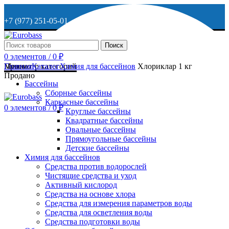
+7 (977) 251-05-01
+7 (929) 615-63-95
Поиск
0
элементов
/
0
₽
МО, г. Дмитров, ул. Веретенникова, д. 9
Меню
Просмотр категорий
Главная
Каталог
Химия для бассейнов
Хлориклар 1 кг
Продано
Бассейны
Сборные бассейны
ОСТАВИТЬ ЗАЯВКУ
Каркасные бассейны
0
элементов
/
0
₽
Круглые бассейны
Квадратные бассейны
+7 (977) 251-05-01
Овальные бассейны
Прямоугольные бассейны
Детские бассейны
Химия для бассейнов
Средства против водорослей
Чистящие средства и уход
Активный кислород
Средства на основе хлора
Средства для измерения параметров воды
Средства для осветления воды
Средства подготовки воды