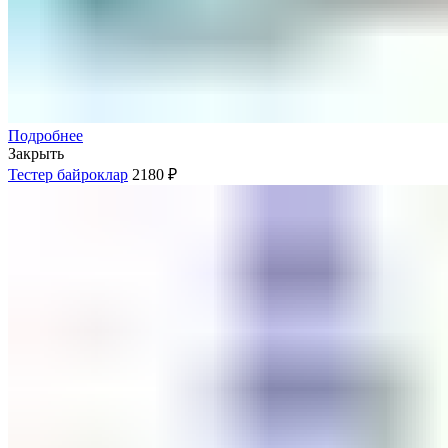
Подробнее
Закрыть
Тестер байроклар
2180
₽