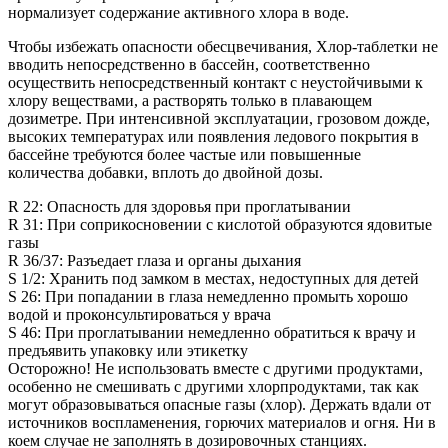
нормализует содержание активного хлора в воде.
Чтобы избежать опасности обесцвечивания, Хлор-таблетки не
вводить непосредственно в бассейн, соответственно
осуществить непосредственный контакт с неустойчивыми к
хлору веществами, а растворять только в плавающем
дозиметре. При интенсивной эксплуатации, грозовом дожде,
высоких температурах или появления ледового покрытия в
бассейне требуются более частые или повышенные
количества добавки, вплоть до двойной дозы.
R 22: Опасность для здоровья при проглатывании
R 31: При соприкосновении с кислотой образуются ядовитые
газы
R 36/37: Разъедает глаза и органы дыхания
S 1/2: Хранить под замком в местах, недоступных для детей
S 26: При попадании в глаза немедленно промыть хорошо
водой и проконсультироваться у врача
S 46: При проглатывании немедленно обратиться к врачу и
предъявить упаковку или этикетку
Осторожно! Не использовать вместе с другими продуктами,
особенно не смешивать с другими хлорпродуктами, так как
могут образовываться опасные газы (хлор). Держать вдали от
источников воспламенения, горючих материалов и огня. Ни в
коем случае не заполнять в дозировочных станциях.