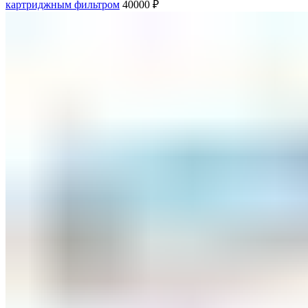
картриджным фильтром
40000
₽