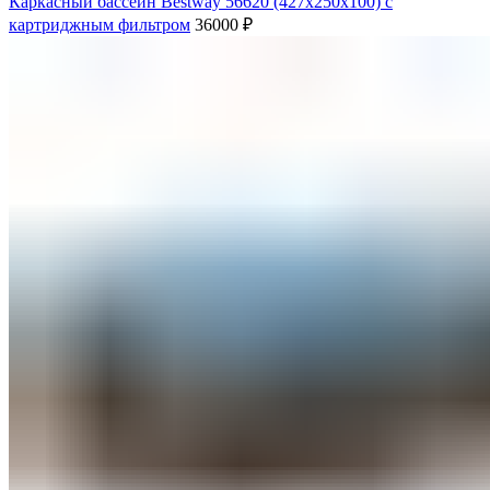
Каркасный бассейн Bestway 56620 (427х250х100) с
картриджным фильтром
36000
₽