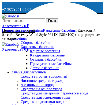
+7 (977) 251-05-01
+7 (929) 615-63-95
Поиск
0
элементов
/
0
₽
МО, г. Дмитров, ул. Веретенникова, д. 9
Меню
Просмотр категорий
Главная
Каталог
Бассейны
Каркасные бассейны
Каркасный
бассейн Bestway Wood Style 5614X (366х100) с картриджным
Бассейны
фильтром
Сборные бассейны
ОСТАВИТЬ ЗАЯВКУ
Каркасные бассейны
0
элементов
/
0
₽
Круглые бассейны
Квадратные бассейны
+7 (977) 251-05-01
Овальные бассейны
Прямоугольные бассейны
Детские бассейны
Химия для бассейнов
Средства против водорослей
Чистящие средства и уход
Активный кислород
Средства на основе хлора
Средства для измерения параметров воды
Средства для осветления воды
Средства подготовки воды