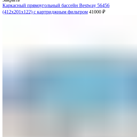
Каркасный прямоугольный бассейн Bestway 56456
(412х201х122) с картриджным фильтром
41000
₽