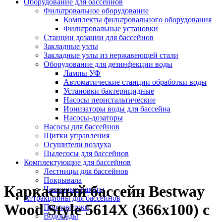
Оборудование для бассейнов
Фильтровальное оборудование
Комплекты фильтровального оборудования
Фильтровальные установки
Станции дозации для бассейнов
Закладные узлы
Закладные узлы из нержавеющей стали
Оборудование для дезинфекции воды
Лампы УФ
Автоматические станции обработки воды
Установки бактерицидные
Насосы перистальтические
Ионизаторы воды для бассейна
Насосы-дозаторы
Насосы для бассейнов
Щитки управления
Осушители воздуха
Пылесосы для бассейнов
Комплектующие для бассейнов
Лестницы для бассейнов
Покрывала
Каркасный бассейн Bestway
Чашковые пакеты
Аттракционы для бассейнов
Wood Style 5614X (366х100) с
Противотоки
Водопады