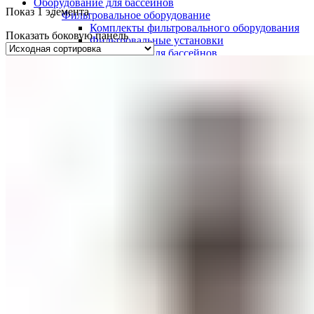
Оборудование для бассейнов
Показ 1 элемента
Фильтровальное оборудование
Комплекты фильтровального оборудования
Показать боковую панель
Фильтровальные установки
Станции дозации для бассейнов
Закладные узлы
Закладные узлы из нержавеющей стали
Оборудование для дезинфекции воды
Лампы УФ
Автоматические станции обработки воды
Установки бактерицидные
Насосы перистальтические
Ионизаторы воды для бассейна
Насосы-дозаторы
Насосы для бассейнов
Щитки управления
Осушители воздуха
Пылесосы для бассейнов
Комплектующие для бассейнов
Лестницы для бассейнов
Покрывала
Чашковые пакеты
Аттракционы для бассейнов
Противотоки
Водопады