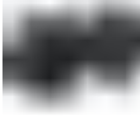
Оборудование для бассейнов
Фильтровальное оборудование
Комплекты фильтровального оборудования
Фильтровальные установки
Станции дозации для бассейнов
Закладные узлы
Закладные узлы из нержавеющей стали
Оборудование для дезинфекции воды
Лампы УФ
Автоматические станции обработки воды
Установки бактерицидные
Насосы перистальтические
Ионизаторы воды для бассейна
Насосы-дозаторы
Насосы для бассейнов
Щитки управления
Осушители воздуха
Пылесосы для бассейнов
Комплектующие для бассейнов
Лестницы для бассейнов
Покрывала
Чашковые пакеты
Аттракционы для бассейнов
Противотоки
Водопады