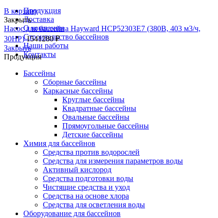
Продукция
В корзину
Доставка
Закрыть
О компании
Насос для бассейна Hayward HCP52303E7 (380В, 403 м3/ч,
Строительство бассейнов
30HP)
1541280
₽
Наши работы
Закрыть
Контакты
Продукция
Бассейны
Сборные бассейны
Каркасные бассейны
Круглые бассейны
Квадратные бассейны
Овальные бассейны
Прямоугольные бассейны
Детские бассейны
Химия для бассейнов
Средства против водорослей
Средства для измерения параметров воды
Активный кислород
Средства подготовки воды
Чистящие средства и уход
Средства на основе хлора
Средства для осветления воды
Оборудование для бассейнов