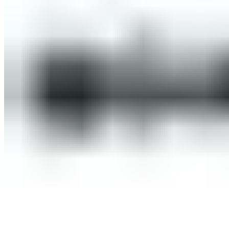
Оборудование для бассейнов
Фильтровальное оборудование
Комплекты фильтровального оборудования
Фильтровальные установки
Станции дозации для бассейнов
Закладные узлы
Закладные узлы из нержавеющей стали
Оборудование для дезинфекции воды
Лампы УФ
Автоматические станции обработки воды
Установки бактерицидные
Насосы перистальтические
Ионизаторы воды для бассейна
Насосы-дозаторы
Насосы для бассейнов
Щитки управления
Осушители воздуха
Пылесосы для бассейнов
Комплектующие для бассейнов
Лестницы для бассейнов
Покрывала
Чашковые пакеты
Аттракционы для бассейнов
Противотоки
Водопады