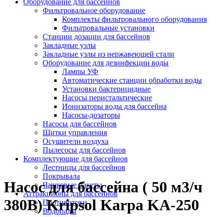
Оборудование для бассейнов
Фильтровальное оборудование
Комплекты фильтровального оборудования
Фильтровальные установки
Станции дозации для бассейнов
Закладные узлы
Закладные узлы из нержавеющей стали
Оборудование для дезинфекции воды
Лампы УФ
Автоматические станции обработки воды
Установки бактерицидные
Насосы перистальтические
Ионизаторы воды для бассейна
Насосы-дозаторы
Насосы для бассейнов
Щитки управления
Осушители воздуха
Пылесосы для бассейнов
Комплектующие для бассейнов
Лестницы для бассейнов
Покрывала
Насос для бассейна ( 50 м3/ч
Чашковые пакеты
Аттракционы для бассейнов
380В) Kripsol Karpa KA-250
Противотоки
Водопады