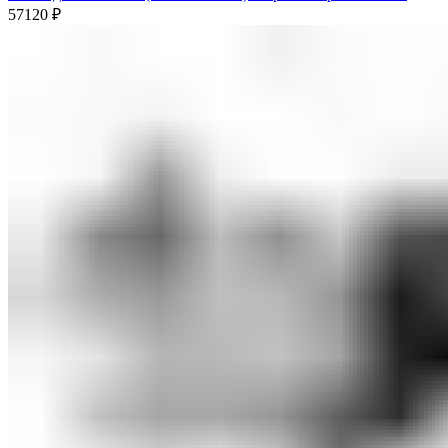
57120
₽