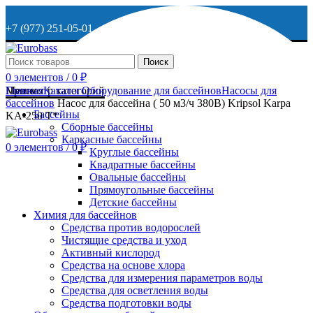
+7 (977) 251-05-01
+7 (929) 615-63-95
Поиск
0
элементов
/
0
₽
МО, г. Дмитров, ул. Веретенникова, д. 9
Меню
Просмотр категорий
Главная
Каталог
Оборудование для бассейнов
Насосы для
бассейнов
Насос для бассейна ( 50 м3/ч 380В) Kripsol Karpa
Бассейны
KA-250 Т*
Сборные бассейны
ОСТАВИТЬ ЗАЯВКУ
Каркасные бассейны
0
элементов
/
0
₽
Круглые бассейны
Квадратные бассейны
+7 (977) 251-05-01
Овальные бассейны
Прямоугольные бассейны
Детские бассейны
Химия для бассейнов
Средства против водорослей
Чистящие средства и уход
Активный кислород
Средства на основе хлора
Средства для измерения параметров воды
Средства для осветления воды
Средства подготовки воды