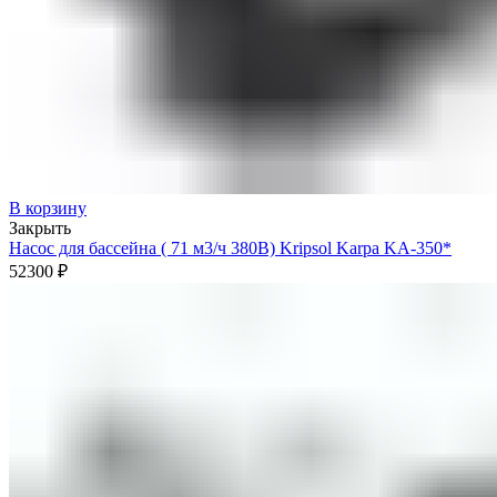
В корзину
Закрыть
Насос для бассейна ( 71 м3/ч 380В) Kripsol Karpa KA-350*
52300
₽