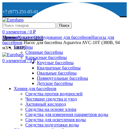
+7 (977) 251-05-01
+7 (929) 615-63-95
Поиск
0
элементов
/
0
₽
МО, г. Дмитров, ул. Веретенникова, д. 9
Меню
Просмотр категорий
Главная
Каталог
Оборудование для бассейнов
Насосы для
бассейнов
Насос для бассейна Aquaviva AVC-10T (380В, 94
Бассейны
м3/ч, 10HP)
Сборные бассейны
ОСТАВИТЬ ЗАЯВКУ
Каркасные бассейны
0
элементов
/
0
₽
Круглые бассейны
Квадратные бассейны
+7 (977) 251-05-01
Овальные бассейны
Прямоугольные бассейны
Детские бассейны
Химия для бассейнов
Средства против водорослей
Чистящие средства и уход
Активный кислород
Средства на основе хлора
Средства для измерения параметров воды
Средства для осветления воды
Средства подготовки воды