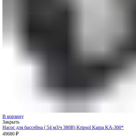
В корзину
Закрыть
Насос для бассейна ( 54 м3/ч 380В) Kripsol Karpa KA-300*
49680
₽