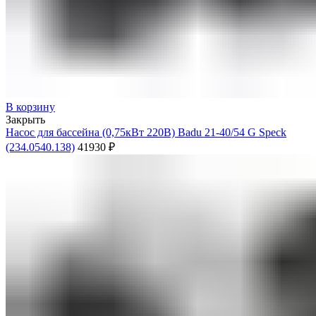
В корзину
Закрыть
Насос для бассейна (0,75кВт 220В) Badu 21-40/54 G Speck
(234.0540.138)
41930
₽