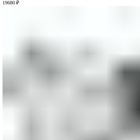
19680
₽