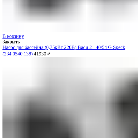
В корзину
Закрыть
Насос для бассейна (0,75кВт 220В) Badu 21-40/54 G Speck
(234.0540.138)
41930
₽