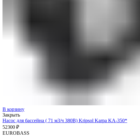
В корзину
Закрыть
Насос для бассейна ( 71 м3/ч 380В) Kripsol Karpa KA-350*
52300
₽
EUROBASS