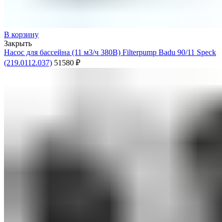
В корзину
Закрыть
Насос для бассейна (11 м3/ч 380В) Filterpump Badu 90/11 Speck
(219.0112.037)
51580
₽