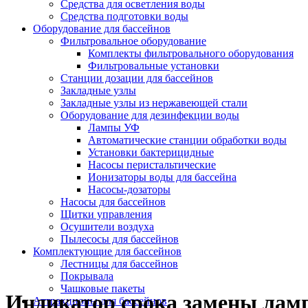
Средства для осветления воды
Средства подготовки воды
Оборудование для бассейнов
Фильтровальное оборудование
Комплекты фильтровального оборудования
Фильтровальные установки
Станции дозации для бассейнов
Закладные узлы
Закладные узлы из нержавеющей стали
Оборудование для дезинфекции воды
Лампы УФ
Автоматические станции обработки воды
Установки бактерицидные
Насосы перистальтические
Ионизаторы воды для бассейна
Насосы-дозаторы
Насосы для бассейнов
Щитки управления
Осушители воздуха
Пылесосы для бассейнов
Комплектующие для бассейнов
Лестницы для бассейнов
Покрывала
Чашковые пакеты
Индикатор срока замены ламп
Аттракционы для бассейнов