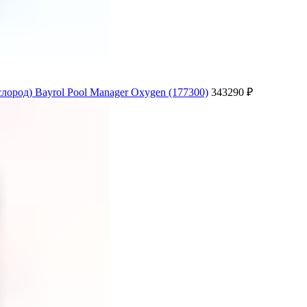
ород) Bayrol Poоl Manager Oxygen (177300)
343290
₽