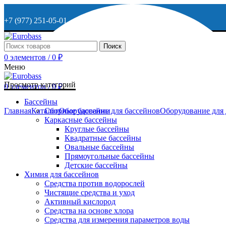
+7 (977) 251-05-01
+7 (929) 615-63-95
Поиск
0
элементов
/
0
₽
МО, г. Дмитров, ул. Веретенникова, д. 9
Меню
Просмотр категорий
0
элементов
/
0
₽
ОСТАВИТЬ ЗАЯВКУ
Бассейны
Главная
Каталог
Сборные бассейны
Оборудование для бассейнов
Оборудование для
Каркасные бассейны
+7 (977) 251-05-01
Круглые бассейны
Квадратные бассейны
Овальные бассейны
Прямоугольные бассейны
Детские бассейны
Химия для бассейнов
Средства против водорослей
Чистящие средства и уход
Активный кислород
Средства на основе хлора
Средства для измерения параметров воды