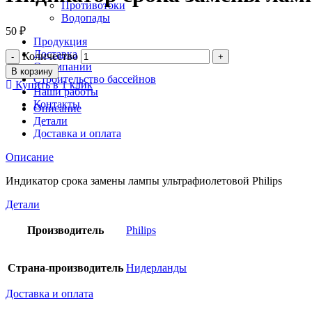
Противотоки
Водопады
50
₽
Продукция
Доставка
Количество
О компании
В корзину
Строительство бассейнов
Купить в 1 клик
Наши работы
Контакты
Описание
Детали
Доставка и оплата
Описание
Индикатор срока замены лампы ультрафиолетовой Philips
Детали
Производитель
Philips
Страна-производитель
Нидерланды
Доставка и оплата