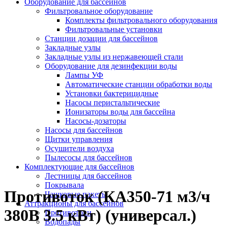
Оборудование для бассейнов
Фильтровальное оборудование
Комплекты фильтровального оборудования
Фильтровальные установки
Станции дозации для бассейнов
Закладные узлы
Закладные узлы из нержавеющей стали
Оборудование для дезинфекции воды
Лампы УФ
Автоматические станции обработки воды
Установки бактерицидные
Насосы перистальтические
Ионизаторы воды для бассейна
Насосы-дозаторы
Насосы для бассейнов
Щитки управления
Осушители воздуха
Пылесосы для бассейнов
Комплектующие для бассейнов
Лестницы для бассейнов
Покрывала
Противоток (КА350-71 м3/ч
Чашковые пакеты
Аттракционы для бассейнов
380В 3.5 кВт) (универсал.)
Противотоки
Водопады