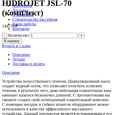
HIDROJET JSL-70
Продукция
Доставка
(комплект)
О компании
Строительство бассейнов
Наши работы
144170
₽
Контакты
Количество
В корзину
Купить в 1 клик
Описание
Детали
Доставка и оплата
Описание
Устройство искусственного течения. Циркуляционный насос
создает водный поток, что позволяет получить иллюзию
течения, в результате чего, даже небольшая плавательная зона
начинает казаться бесконечно длинной. С противотоками вы
сможете создать свой полноценный плавательный комплекс.
С помощью насадок и гибких шлангов оборудование можно
использовать в качестве эффективного массажного
устройства. Данный противоток является встраиваемым и его