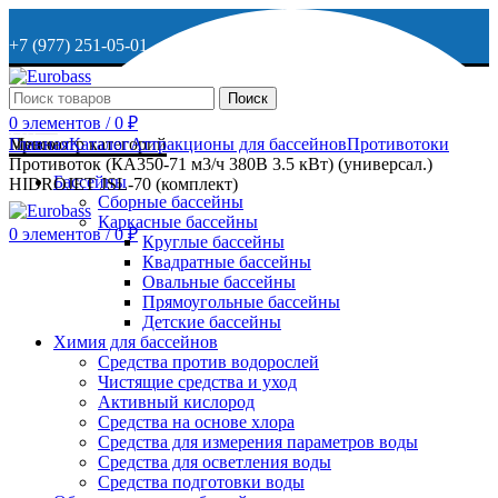
+7 (977) 251-05-01
+7 (929) 615-63-95
Поиск
0
элементов
/
0
₽
МО, г. Дмитров, ул. Веретенникова, д. 9
Меню
Просмотр категорий
Главная
Каталог
Аттракционы для бассейнов
Противотоки
Противоток (КА350-71 м3/ч 380В 3.5 кВт) (универсал.)
Бассейны
HIDROJET JSL-70 (комплект)
Сборные бассейны
ОСТАВИТЬ ЗАЯВКУ
Каркасные бассейны
0
элементов
/
0
₽
Круглые бассейны
Квадратные бассейны
+7 (977) 251-05-01
Овальные бассейны
Прямоугольные бассейны
Детские бассейны
Химия для бассейнов
Средства против водорослей
Чистящие средства и уход
Активный кислород
Средства на основе хлора
Средства для измерения параметров воды
Средства для осветления воды
Средства подготовки воды