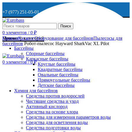
+7 (977) 251-05-01
+7 (929) 615-63-95
Поиск
0
элементов
/
0
₽
МО, г. Дмитров, ул. Веретенникова, д. 9
Меню
Просмотр категорий
Главная
Каталог
Оборудование для бассейнов
Пылесосы для
бассейнов
Робот-пылесос Hayward SharkVac XL Pilot
Бассейны
Сборные бассейны
ОСТАВИТЬ ЗАЯВКУ
Каркасные бассейны
0
элементов
/
0
₽
Круглые бассейны
Квадратные бассейны
+7 (977) 251-05-01
Овальные бассейны
Прямоугольные бассейны
Детские бассейны
Химия для бассейнов
Средства против водорослей
Чистящие средства и уход
Активный кислород
Средства на основе хлора
Средства для измерения параметров воды
Средства для осветления воды
Средства подготовки воды