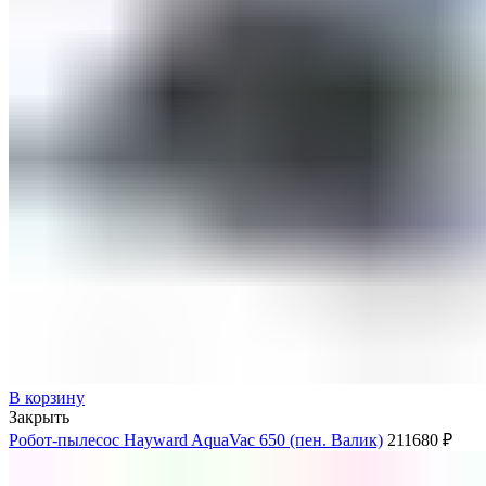
В корзину
Закрыть
Робот-пылесос Hayward AquaVac 650 (пен. Валик)
211680
₽