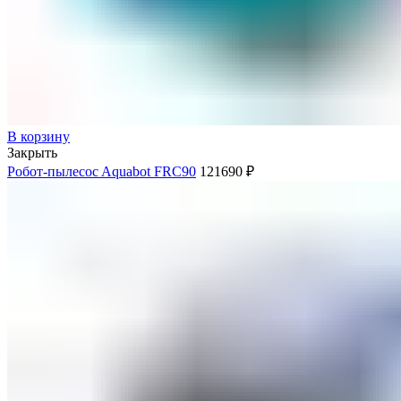
В корзину
Закрыть
Робот-пылесоc Aquabot FRC90
121690
₽