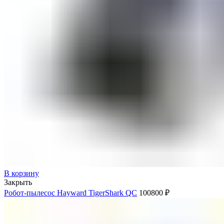
В корзину
Закрыть
Робот-пылесос Hayward TigerShark QC
100800
₽