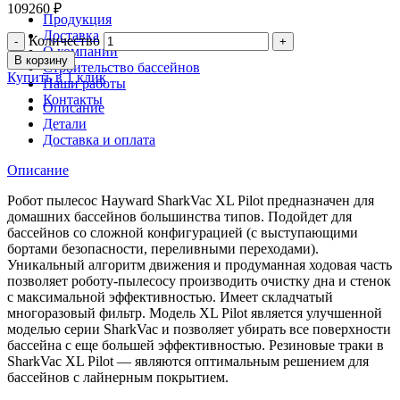
109260
₽
Продукция
Доставка
Количество
О компании
В корзину
Строительство бассейнов
Купить в 1 клик
Наши работы
Контакты
Описание
Детали
Доставка и оплата
Описание
Робот пылесос Hayward SharkVac XL Pilot предназначен для
домашних бассейнов большинства типов. Подойдет для
бассейнов со сложной конфигурацией (с выступающими
бортами безопасности, переливными переходами).
Уникальный алгоритм движения и продуманная ходовая часть
позволяет роботу-пылесосу производить очистку дна и стенок
с максимальной эффективностью. Имеет складчатый
многоразовый фильтр. Модель XL Pilot является улучшенной
моделью серии SharkVac и позволяет убирать все поверхности
бассейна с еще большей эффективностью. Резиновые траки в
SharkVac XL Pilot — являются оптимальным решением для
бассейнов с лайнерным покрытием.