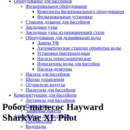
Оборудование для бассейнов
Фильтровальное оборудование
Комплекты фильтровального оборудования
Фильтровальные установки
Станции дозации для бассейнов
Закладные узлы
Закладные узлы из нержавеющей стали
Оборудование для дезинфекции воды
Лампы УФ
Автоматические станции обработки воды
Установки бактерицидные
Насосы перистальтические
Ионизаторы воды для бассейна
Насосы-дозаторы
Насосы для бассейнов
Щитки управления
Осушители воздуха
Пылесосы для бассейнов
Комплектующие для бассейнов
Лестницы для бассейнов
Робот-пылесос Hayward
Покрывала
Чашковые пакеты
SharkVac XL Pilot
Аттракционы для бассейнов
Противотоки
Водопады