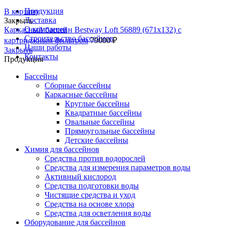
Продукция
В корзину
Доставка
Закрыть
О компании
Каркасный бассейн Bestway Loft 56889 (671х132) с
Строительство бассейнов
картриджным фильтром
79000
₽
Наши работы
Закрыть
Контакты
Продукция
Бассейны
Сборные бассейны
Каркасные бассейны
Круглые бассейны
Квадратные бассейны
Овальные бассейны
Прямоугольные бассейны
Детские бассейны
Химия для бассейнов
Средства против водорослей
Средства для измерения параметров воды
Активный кислород
Средства подготовки воды
Чистящие средства и уход
Средства на основе хлора
Средства для осветления воды
Оборудование для бассейнов