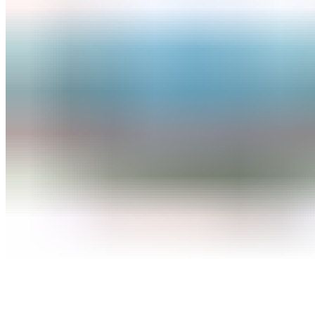
Оборудование для бассейнов
Фильтровальное оборудование
Комплекты фильтровального оборудования
Фильтровальные установки
Станции дозации для бассейнов
Закладные узлы
Закладные узлы из нержавеющей стали
Оборудование для дезинфекции воды
Лампы УФ
Автоматические станции обработки воды
Установки бактерицидные
Насосы перистальтические
Ионизаторы воды для бассейна
Насосы-дозаторы
Насосы для бассейнов
Щитки управления
Осушители воздуха
Пылесосы для бассейнов
Комплектующие для бассейнов
Лестницы для бассейнов
Покрывала
Чашковые пакеты
Аттракционы для бассейнов
Противотоки
Водопады