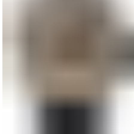
Оборудование для бассейнов
Фильтровальное оборудование
Комплекты фильтровального оборудования
Фильтровальные установки
Станции дозации для бассейнов
Закладные узлы
Закладные узлы из нержавеющей стали
Оборудование для дезинфекции воды
Лампы УФ
Автоматические станции обработки воды
Установки бактерицидные
Насосы перистальтические
Ионизаторы воды для бассейна
Насосы-дозаторы
Насосы для бассейнов
Щитки управления
Осушители воздуха
Пылесосы для бассейнов
Комплектующие для бассейнов
Лестницы для бассейнов
Покрывала
Чашковые пакеты
Аттракционы для бассейнов
Противотоки
Водопады