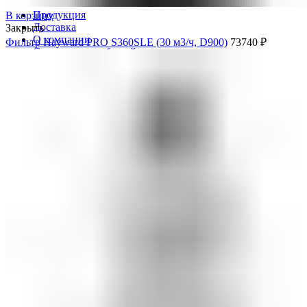
Продукция
В корзину
Доставка
Закрыть
О компании
Фильтр Hayward PRO S360SLE (30 м3/ч, D900)
73740
₽
Строительство бассейнов
Наши работы
Контакты