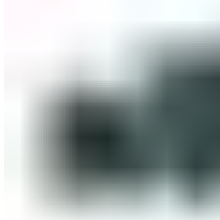
Средства для осветления воды
Средства подготовки воды
Оборудование для бассейнов
Фильтровальное оборудование
Комплекты фильтровального оборудования
Фильтровальные установки
Станции дозации для бассейнов
Закладные узлы
Закладные узлы из нержавеющей стали
Оборудование для дезинфекции воды
Лампы УФ
Автоматические станции обработки воды
Установки бактерицидные
Насосы перистальтические
Ионизаторы воды для бассейна
Насосы-дозаторы
Насосы для бассейнов
Щитки управления
Осушители воздуха
Пылесосы для бассейнов
Комплектующие для бассейнов
Лестницы для бассейнов
Покрывала
Чашковые пакеты
Аттракционы для бассейнов