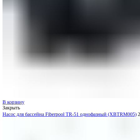
В корзину
Закрыть
Насос для бассейна Fiberpool TR-51 однофазный (XBTRM005)