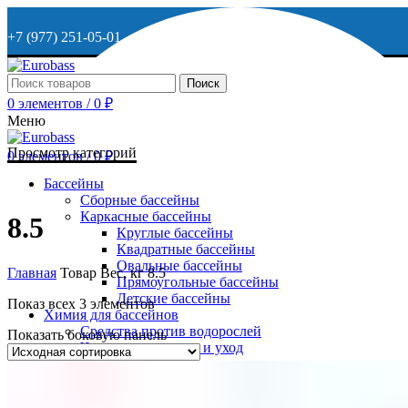
+7 (977) 251-05-01
+7 (929) 615-63-95
Поиск
0
элементов
/
0
₽
МО, г. Дмитров, ул. Веретенникова, д. 9
Меню
Просмотр категорий
0
элементов
/
0
₽
ОСТАВИТЬ ЗАЯВКУ
Бассейны
Сборные бассейны
Каркасные бассейны
+7 (977) 251-05-01
8.5
Круглые бассейны
Квадратные бассейны
Овальные бассейны
Главная
Товар Вес, кг
8.5
Прямоугольные бассейны
Детские бассейны
Показ всех 3 элементов
Химия для бассейнов
Средства против водорослей
Показать боковую панель
Чистящие средства и уход
Активный кислород
Средства на основе хлора
Средства для измерения параметров воды