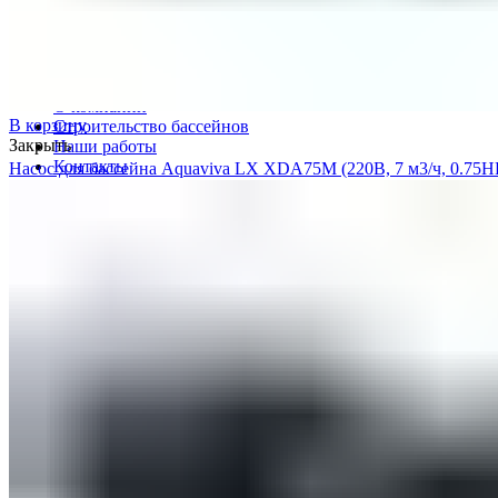
Противотоки
Водопады
Продукция
Доставка
О компании
В корзину
Строительство бассейнов
Закрыть
Наши работы
Контакты
Насос для бассейна Aquaviva LX XDA75M (220В, 7 м3/ч, 0.75H