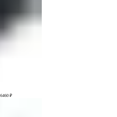
26460
₽