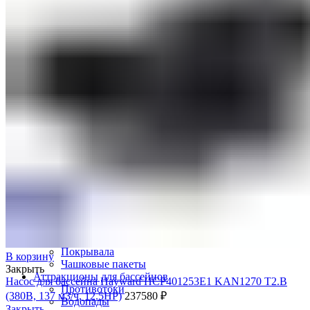
Оборудование для бассейнов
Фильтровальное оборудование
Комплекты фильтровального оборудования
Фильтровальные установки
Станции дозации для бассейнов
Закладные узлы
Закладные узлы из нержавеющей стали
Оборудование для дезинфекции воды
Лампы УФ
Автоматические станции обработки воды
Установки бактерицидные
Насосы перистальтические
Ионизаторы воды для бассейна
Насосы-дозаторы
Насосы для бассейнов
Щитки управления
Осушители воздуха
Пылесосы для бассейнов
Комплектующие для бассейнов
Лестницы для бассейнов
Покрывала
В корзину
Чашковые пакеты
Закрыть
Аттракционы для бассейнов
Насос для бассейна Hayward HCP401253E1 KAN1270 T2.B
Противотоки
(380В, 137 м3/ч, 12.5HP)
237580
₽
Водопады
Закрыть