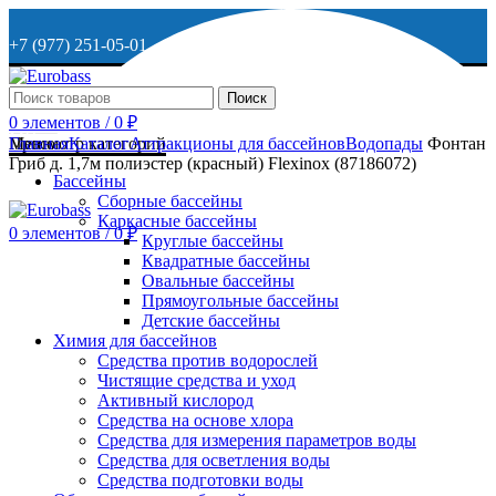
+7 (977) 251-05-01
+7 (929) 615-63-95
Поиск
0
элементов
/
0
₽
МО, г. Дмитров, ул. Веретенникова, д. 9
Меню
Просмотр категорий
Главная
Каталог
Аттракционы для бассейнов
Водопады
Фонтан
Гриб д. 1,7м полиэстер (красный) Flexinox (87186072)
Бассейны
Сборные бассейны
ОСТАВИТЬ ЗАЯВКУ
Каркасные бассейны
0
элементов
/
0
₽
Круглые бассейны
Квадратные бассейны
+7 (977) 251-05-01
Овальные бассейны
Прямоугольные бассейны
Детские бассейны
Химия для бассейнов
Средства против водорослей
Чистящие средства и уход
Активный кислород
Средства на основе хлора
Средства для измерения параметров воды
Средства для осветления воды
Средства подготовки воды