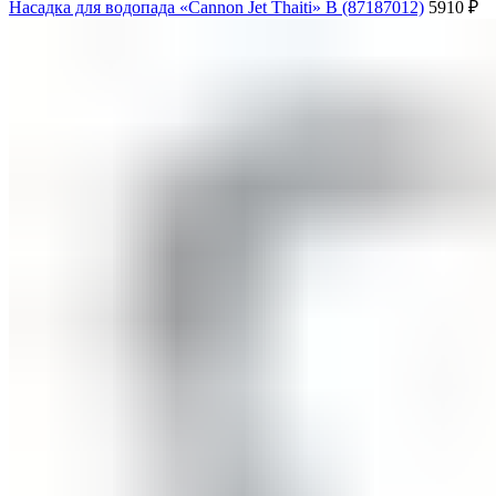
Насадка для водопада «Cannon Jet Thaiti» B (87187012)
5910
₽