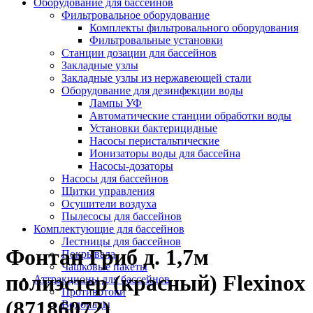
Оборудование для бассейнов
Фильтровальное оборудование
Комплекты фильтровального оборудования
Фильтровальные установки
Станции дозации для бассейнов
Закладные узлы
Закладные узлы из нержавеющей стали
Оборудование для дезинфекции воды
Лампы УФ
Автоматические станции обработки воды
Установки бактерицидные
Насосы перистальтические
Ионизаторы воды для бассейна
Насосы-дозаторы
Насосы для бассейнов
Щитки управления
Осушители воздуха
Пылесосы для бассейнов
Комплектующие для бассейнов
Лестницы для бассейнов
Фонтан Гриб д. 1,7м
Покрывала
Чашковые пакеты
полиэстер (красный) Flexinox
Аттракционы для бассейнов
Противотоки
(87186072)
Водопады