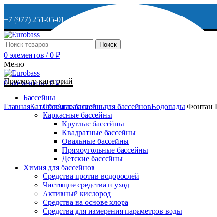
+7 (977) 251-05-01
+7 (929) 615-63-95
Поиск
0
элементов
/
0
₽
МО, г. Дмитров, ул. Веретенникова, д. 9
Меню
Просмотр категорий
0
элементов
/
0
₽
ОСТАВИТЬ ЗАЯВКУ
Бассейны
Главная
Каталог
Сборные бассейны
Аттракционы для бассейнов
Водопады
Фонтан Гр
Каркасные бассейны
+7 (977) 251-05-01
Круглые бассейны
Квадратные бассейны
Овальные бассейны
Прямоугольные бассейны
Детские бассейны
Химия для бассейнов
Средства против водорослей
Чистящие средства и уход
Активный кислород
Средства на основе хлора
Средства для измерения параметров воды