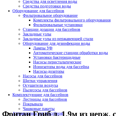
Средства для осветления воды
Средства подготовки воды
Оборудование для бассейнов
Фильтровальное оборудование
Комплекты фильтровального оборудования
Фильтровальные установки
Станции дозации для бассейнов
Закладные узлы
Закладные узлы из нержавеющей стали
Оборудование для дезинфекции воды
Лампы УФ
Автоматические станции обработки воды
Установки бактерицидные
Насосы перистальтические
Ионизаторы воды для бассейна
Насосы-дозаторы
Насосы для бассейнов
Щитки управления
Осушители воздуха
Пылесосы для бассейнов
Комплектующие для бассейнов
Лестницы для бассейнов
Покрывала
Чашковые пакеты
Фонтан Гриб д. 1,9м из нерж. 
Аттракционы для бассейнов