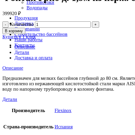
Противотоки
Водопады
399920
₽
Продукция
Доставка
Количество
О компании
В корзину
Строительство бассейнов
Купить в 1 клик
Наши работы
Контакты
Описание
Детали
Доставка и оплата
Описание
Предназначен для мелких бассейнов глубиной до 80 см. Являе
изготовлено из нержавеющей кислотостойкой стали марки AISI
воду по напорному трубопроводу в колонну фонтана.
Детали
Производитель
Flexinox
Страна-производитель
Испания