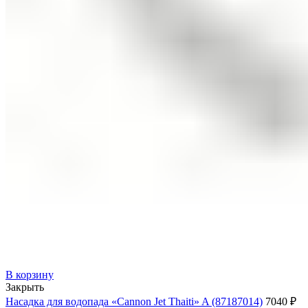
В корзину
Закрыть
Насадка для водопада «Cannon Jet Thaiti» A (87187014)
7040
₽