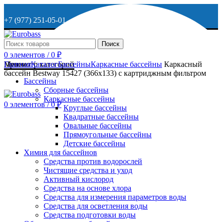
+7 (977) 251-05-01
+7 (929) 615-63-95
Поиск
0
элементов
/
0
₽
МО, г. Дмитров, ул. Веретенникова, д. 9
Меню
Просмотр категорий
Главная
Каталог
Бассейны
Каркасные бассейны
Каркасный
бассейн Bestway 15427 (366х133) с картриджным фильтром
Бассейны
Сборные бассейны
ОСТАВИТЬ ЗАЯВКУ
Каркасные бассейны
0
элементов
/
0
₽
Круглые бассейны
Квадратные бассейны
+7 (977) 251-05-01
Овальные бассейны
Прямоугольные бассейны
Детские бассейны
Химия для бассейнов
Средства против водорослей
Чистящие средства и уход
Активный кислород
Средства на основе хлора
Средства для измерения параметров воды
Средства для осветления воды
Средства подготовки воды