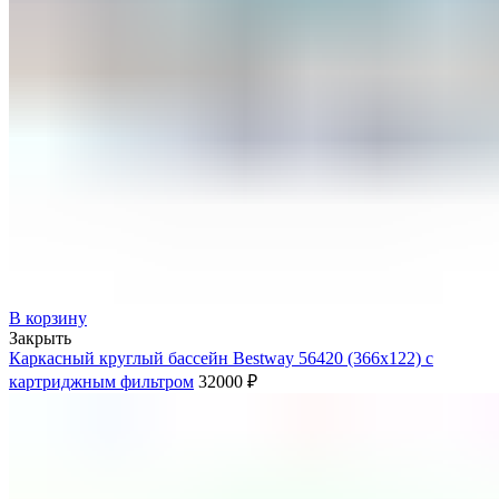
В корзину
Закрыть
Каркасный круглый бассейн Bestway 56420 (366х122) с
картриджным фильтром
32000
₽