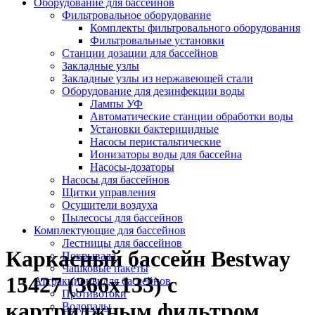
Оборудование для бассейнов
Фильтровальное оборудование
Комплекты фильтровального оборудования
Фильтровальные установки
Станции дозации для бассейнов
Закладные узлы
Закладные узлы из нержавеющей стали
Оборудование для дезинфекции воды
Лампы УФ
Автоматические станции обработки воды
Установки бактерицидные
Насосы перистальтические
Ионизаторы воды для бассейна
Насосы-дозаторы
Насосы для бассейнов
Щитки управления
Осушители воздуха
Пылесосы для бассейнов
Комплектующие для бассейнов
Лестницы для бассейнов
Каркасный бассейн Bestway
Покрывала
Чашковые пакеты
15427 (366х133) с
Аттракционы для бассейнов
Противотоки
картриджным фильтром
Водопады