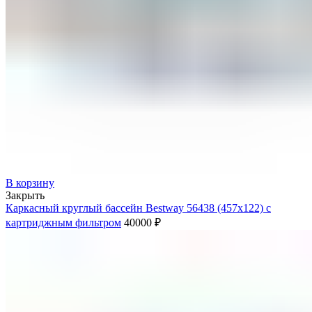
В корзину
Закрыть
Каркасный круглый бассейн Bestway 56438 (457х122) с
картриджным фильтром
40000
₽