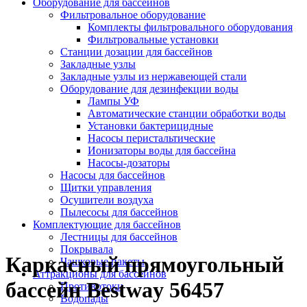
Оборудование для бассейнов
Фильтровальное оборудование
Комплекты фильтровального оборудования
Фильтровальные установки
Станции дозации для бассейнов
Закладные узлы
Закладные узлы из нержавеющей стали
Оборудование для дезинфекции воды
Лампы УФ
Автоматические станции обработки воды
Установки бактерицидные
Насосы перистальтические
Ионизаторы воды для бассейна
Насосы-дозаторы
Насосы для бассейнов
Щитки управления
Осушители воздуха
Пылесосы для бассейнов
Комплектующие для бассейнов
Лестницы для бассейнов
Покрывала
Каркасный прямоугольный
Чашковые пакеты
Аттракционы для бассейнов
бассейн Bestway 56457
Противотоки
Водопады