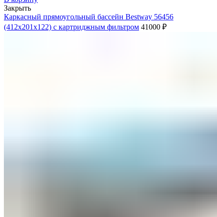
Закрыть
Каркасный прямоугольный бассейн Bestway 56456
(412х201х122) с картриджным фильтром
41000
₽