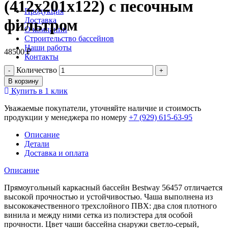
(412х201х122) с песочным
Продукция
Доставка
фильтром
О компании
Строительство бассейнов
Наши работы
48500
₽
Контакты
Количество
В корзину
Купить в 1 клик
Уважаемые покупатели, уточняйте наличие и стоимость
продукции у менеджера по номеру
+7 (929) 615-63-95
Описание
Детали
Доставка и оплата
Описание
Прямоугольный каркасный бассейн Bestway 56457 отличается
высокой прочностью и устойчивостью. Чаша выполнена из
высококачественного трехслойного ПВХ: два слоя плотного
винила и между ними сетка из полиэстера для особой
прочности. Цвет чаши бассейна снаружи светло-серый,