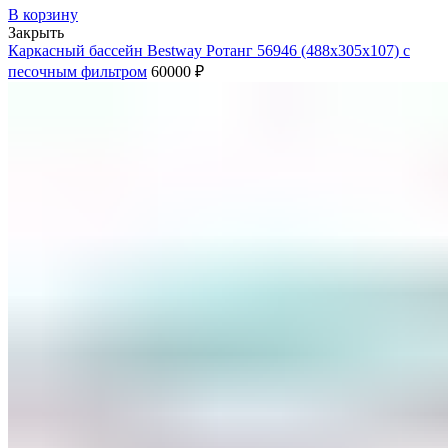
В корзину
Закрыть
Каркасный бассейн Bestway Ротанг 56946 (488х305х107) с
песочным фильтром
60000
₽