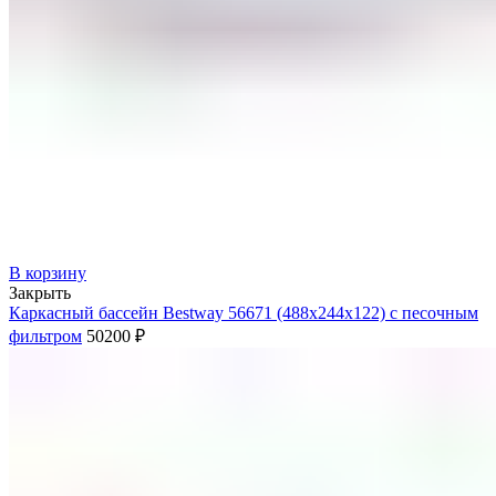
В корзину
Закрыть
Каркасный бассейн Bestway 56671 (488х244х122) с песочным
фильтром
50200
₽