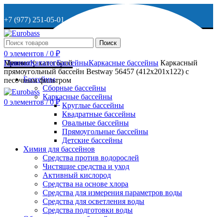
+7 (977) 251-05-01
+7 (929) 615-63-95
Поиск
0
элементов
/
0
₽
МО, г. Дмитров, ул. Веретенникова, д. 9
Меню
Просмотр категорий
Главная
Каталог
Бассейны
Каркасные бассейны
Каркасный
прямоугольный бассейн Bestway 56457 (412х201х122) с
Бассейны
песочным фильтром
Сборные бассейны
ОСТАВИТЬ ЗАЯВКУ
Каркасные бассейны
0
элементов
/
0
₽
Круглые бассейны
Квадратные бассейны
+7 (977) 251-05-01
Овальные бассейны
Прямоугольные бассейны
Детские бассейны
Химия для бассейнов
Средства против водорослей
Чистящие средства и уход
Активный кислород
Средства на основе хлора
Средства для измерения параметров воды
Средства для осветления воды
Средства подготовки воды