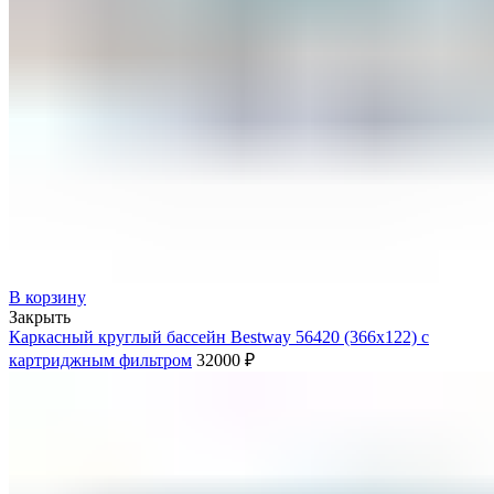
В корзину
Закрыть
Каркасный круглый бассейн Bestway 56420 (366х122) с
картриджным фильтром
32000
₽