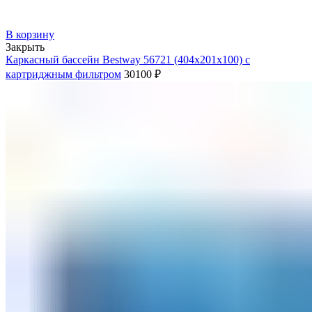
В корзину
Закрыть
Каркасный бассейн Bestway 56721 (404х201х100) с
картриджным фильтром
30100
₽