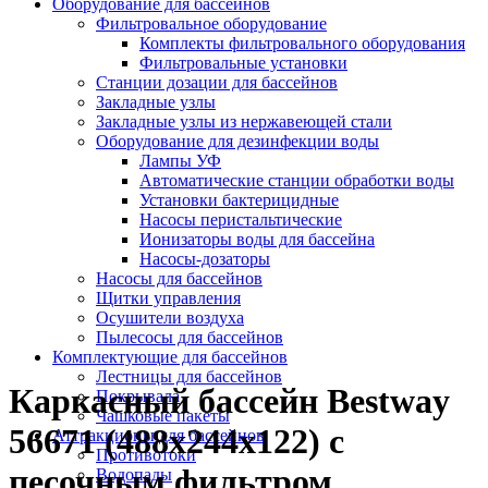
Оборудование для бассейнов
Фильтровальное оборудование
Комплекты фильтровального оборудования
Фильтровальные установки
Станции дозации для бассейнов
Закладные узлы
Закладные узлы из нержавеющей стали
Оборудование для дезинфекции воды
Лампы УФ
Автоматические станции обработки воды
Установки бактерицидные
Насосы перистальтические
Ионизаторы воды для бассейна
Насосы-дозаторы
Насосы для бассейнов
Щитки управления
Осушители воздуха
Пылесосы для бассейнов
Комплектующие для бассейнов
Лестницы для бассейнов
Каркасный бассейн Bestway
Покрывала
Чашковые пакеты
56671 (488х244х122) с
Аттракционы для бассейнов
Противотоки
песочным фильтром
Водопады