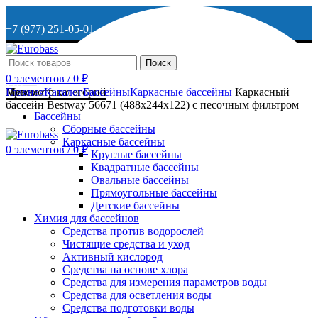
+7 (977) 251-05-01
+7 (929) 615-63-95
Поиск
0
элементов
/
0
₽
МО, г. Дмитров, ул. Веретенникова, д. 9
Меню
Просмотр категорий
Главная
Каталог
Бассейны
Каркасные бассейны
Каркасный
бассейн Bestway 56671 (488х244х122) с песочным фильтром
Бассейны
Сборные бассейны
ОСТАВИТЬ ЗАЯВКУ
Каркасные бассейны
0
элементов
/
0
₽
Круглые бассейны
Квадратные бассейны
+7 (977) 251-05-01
Овальные бассейны
Прямоугольные бассейны
Детские бассейны
Химия для бассейнов
Средства против водорослей
Чистящие средства и уход
Активный кислород
Средства на основе хлора
Средства для измерения параметров воды
Средства для осветления воды
Средства подготовки воды