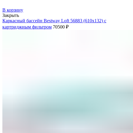
В корзину
Закрыть
Каркасный бассейн Bestway Loft 56883 (610х132) с
картриджным фильтром
70500
₽