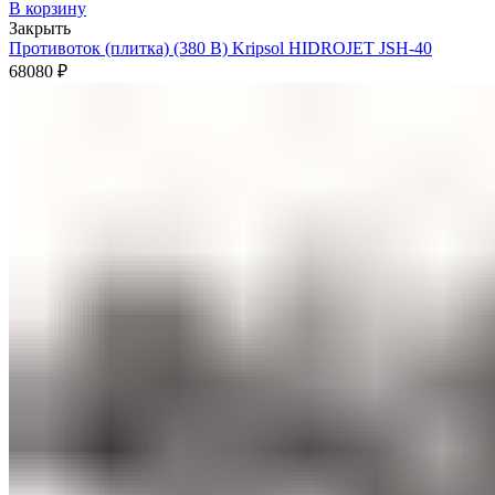
В корзину
Закрыть
Противоток (плитка) (380 В) Kripsol HIDROJET JSH-40
68080
₽