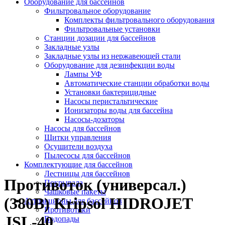
Оборудование для бассейнов
Фильтровальное оборудование
Комплекты фильтровального оборудования
Фильтровальные установки
Станции дозации для бассейнов
Закладные узлы
Закладные узлы из нержавеющей стали
Оборудование для дезинфекции воды
Лампы УФ
Автоматические станции обработки воды
Установки бактерицидные
Насосы перистальтические
Ионизаторы воды для бассейна
Насосы-дозаторы
Насосы для бассейнов
Щитки управления
Осушители воздуха
Пылесосы для бассейнов
Комплектующие для бассейнов
Лестницы для бассейнов
Противоток (универсал.)
Покрывала
Чашковые пакеты
(380В) Kripsol HIDROJET
Аттракционы для бассейнов
Противотоки
JSL-40
Водопады