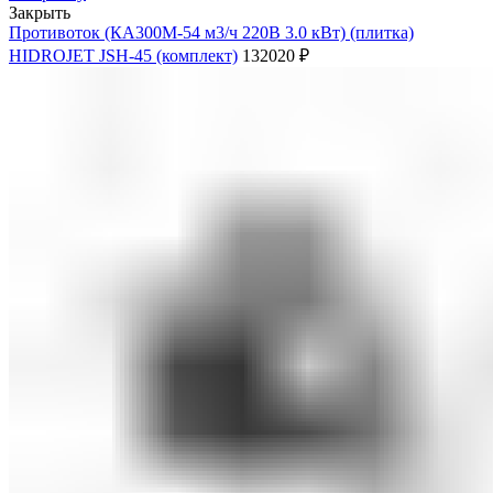
Закрыть
Противоток (КА300М-54 м3/ч 220В 3.0 кВт) (плитка)
HIDROJET JSH-45 (комплект)
132020
₽