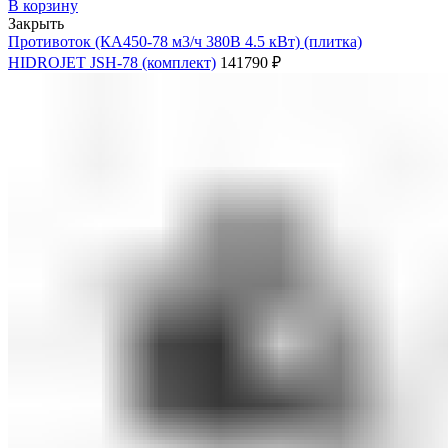
В корзину
Закрыть
Противоток (КА450-78 м3/ч 380В 4.5 кВт) (плитка)
HIDROJET JSH-78 (комплект)
141790
₽