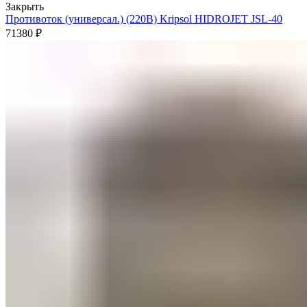
Закрыть
Противоток (универсал.) (220В) Kripsol HIDROJET JSL-40
71380
₽