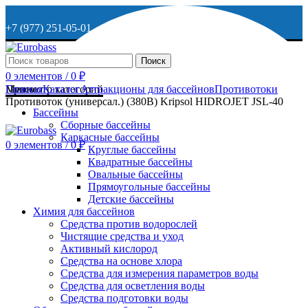
+7 (977) 251-05-01
+7 (929) 615-63-95
Поиск
0
элементов
/
0
₽
МО, г. Дмитров, ул. Веретенникова, д. 9
Меню
Просмотр категорий
Главная
Каталог
Аттракционы для бассейнов
Противотоки
Противоток (универсал.) (380В) Kripsol HIDROJET JSL-40
Бассейны
Сборные бассейны
ОСТАВИТЬ ЗАЯВКУ
Каркасные бассейны
0
элементов
/
0
₽
Круглые бассейны
Квадратные бассейны
+7 (977) 251-05-01
Овальные бассейны
Прямоугольные бассейны
Детские бассейны
Химия для бассейнов
Средства против водорослей
Чистящие средства и уход
Активный кислород
Средства на основе хлора
Средства для измерения параметров воды
Средства для осветления воды
Средства подготовки воды