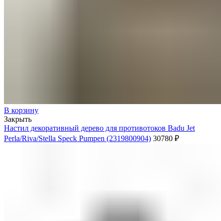
В корзину
Закрыть
Настил декоративный дерево для противотоков Badu Jet
Perla/Riva/Stella Speck Pumpen (2319800904)
30780
₽