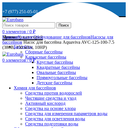
+7 (977) 251-05-01
+7 (929) 615-63-95
Поиск
0
элементов
/
0
₽
МО, г. Дмитров, ул. Веретенникова, д. 9
Меню
Просмотр категорий
Главная
Каталог
Оборудование для бассейнов
Насосы для
бассейнов
Насос для бассейна Aquaviva AVC-125-100-7.5
Бассейны
(380В, 150 м3/ч, 10HP)
Сборные бассейны
ОСТАВИТЬ ЗАЯВКУ
Каркасные бассейны
0
элементов
/
0
₽
Круглые бассейны
Квадратные бассейны
+7 (977) 251-05-01
Овальные бассейны
Прямоугольные бассейны
Детские бассейны
Химия для бассейнов
Средства против водорослей
Чистящие средства и уход
Активный кислород
Средства на основе хлора
Средства для измерения параметров воды
Средства для осветления воды
Средства подготовки воды